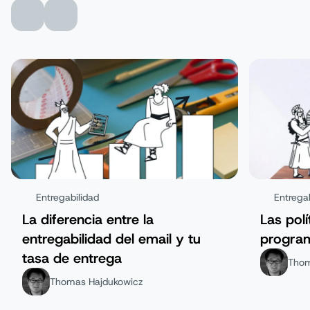
Entregabilidad
Entregab
La diferencia entre la
Las polí
entregabilidad del email y tu
program
tasa de entrega
Thom
Thomas Hajdukowicz