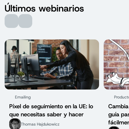
Últimos webinarios
Emailing
Product
Píxel de seguimiento en la UE: lo
Cambia 
que necesitas saber y hacer
guía pa
fácilme
Thomas Hajdukowicz