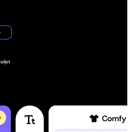
e
iljet