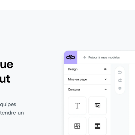
que
ut
équipes
ttendre un