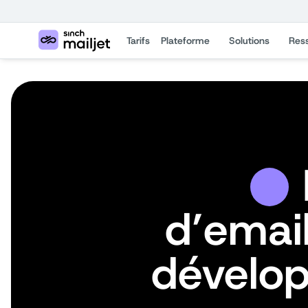
Tarifs
Plateforme
Solutions
Res
L
d’emai
dévelo