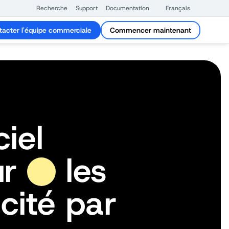
Recherche
Support
Documentation
Français
tacter l'équipe commerciale
Commencer maintenant
ciel
ur
les
cité par