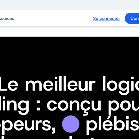
sources
Se connecter
Con
e meilleur logi
ling : conçu po
ppeurs,
plébis