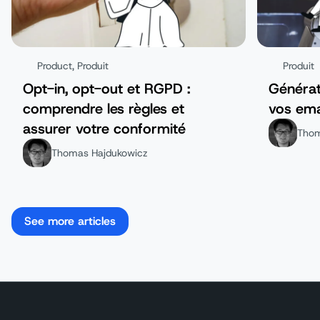
Product
,
Produit
Produit
Opt-in, opt-out et RGPD :
Générat
comprendre les règles et
vos emai
assurer votre conformité
Thom
Thomas Hajdukowicz
See more articles