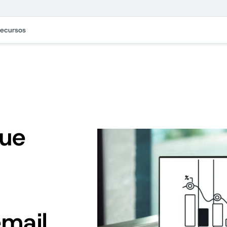
ecursos
que
email