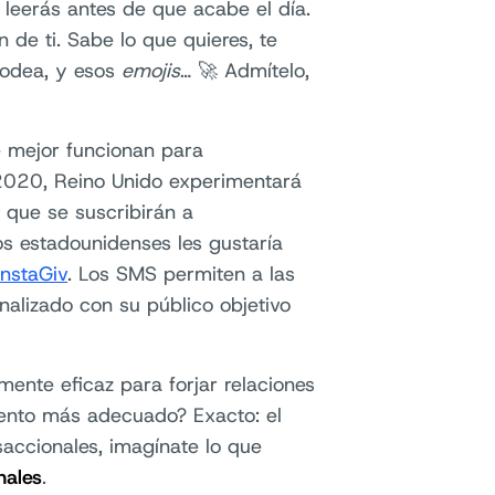
 leerás antes de que acabe el día.
 de ti. Sabe lo que quieres, te
rodea, y esos
emojis
… 🚀 Admítelo,
e mejor funcionan para
2020, Reino Unido experimentará
 que se suscribirán a
s estadounidenses les gustaría
InstaGiv
. Los SMS permiten a las
alizado con su público objetivo
mente eficaz para forjar relaciones
omento más adecuado? Exacto: el
saccionales, imagínate lo que
nales
.