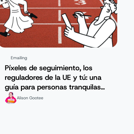
Emailing
Píxeles de seguimiento, los
reguladores de la UE y tú: una
guía para personas tranquilas
sobre lo que acaba de suceder
Alison Gootee