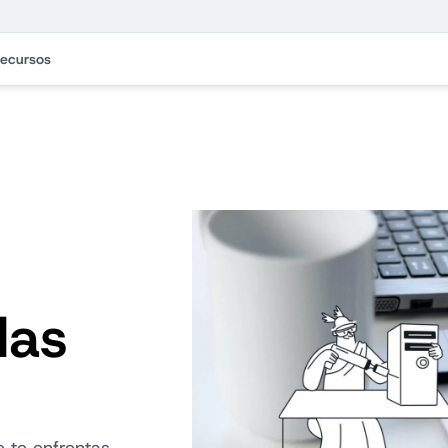
ecursos
las