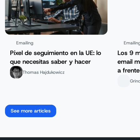
Emailing
Emailin
Píxel de seguimiento en la UE: lo
Los 9 m
que necesitas saber y hacer
email m
a frente
Thomas Hajdukowicz
Grin
See more articles