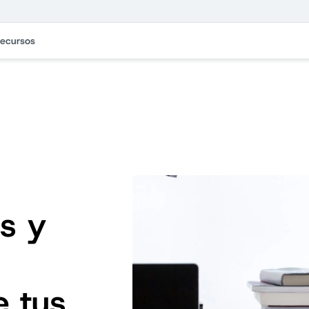
ecursos
as y
e tus