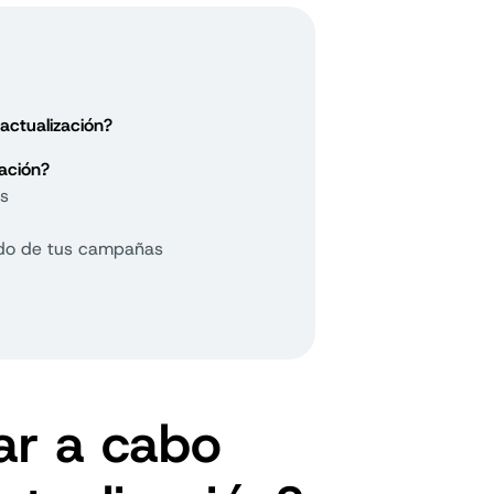
ctualización?
ación?
as
nido de tus campañas
ar a cabo