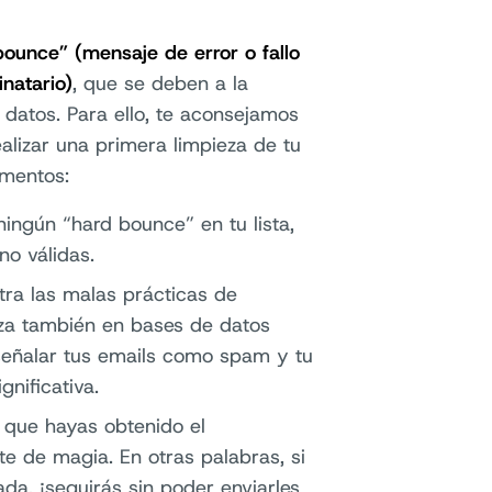
bounce” (mensaje de error o fallo
inatario)
, que se deben a la
 datos. Para ello, te aconsejamos
ealizar una primera limpieza de tu
ementos:
ingún “hard bounce” en tu lista,
no válidas.
tra las malas prácticas de
ieza también en bases de datos
 señalar tus emails como spam y tu
nificativa.
a que hayas obtenido el
e de magia. En otras palabras, si
ada, ¡seguirás sin poder enviarles