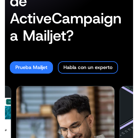
de
ActiveCampaign
a Mailjet?
Prueba Mailjet
Habla con un experto