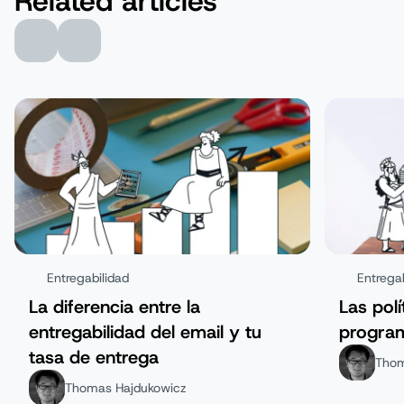
Related articles
Entregabilidad
Entregab
La diferencia entre la
Las polí
entregabilidad del email y tu
program
tasa de entrega
Thom
Thomas Hajdukowicz