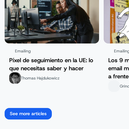
Emailing
Emailin
Píxel de seguimiento en la UE: lo
Los 9 m
que necesitas saber y hacer
email m
a frente
Thomas Hajdukowicz
Grin
See more articles