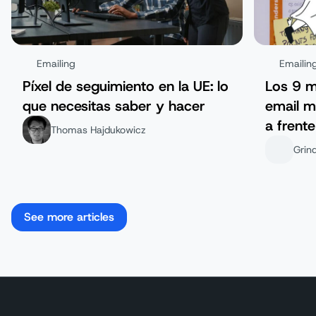
Emailing
Emailin
Píxel de seguimiento en la UE: lo
Los 9 m
que necesitas saber y hacer
email m
a frente
Thomas Hajdukowicz
Grin
See more articles