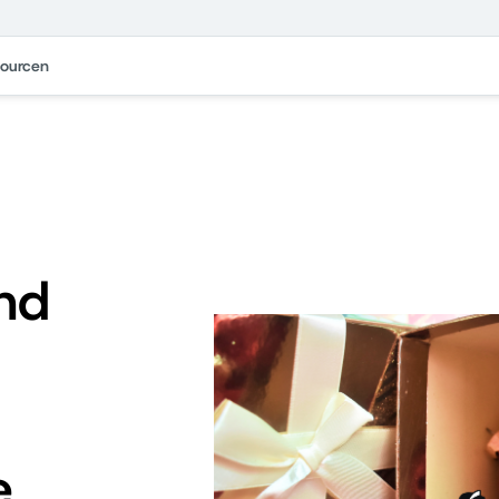
ourcen
und
e