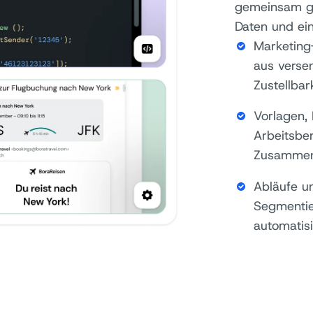
gemeinsam ge
Daten und ein
Marketing
aus versen
Zustellbar
Vorlagen,
Arbeitsbe
Zusammen
Abläufe u
Segmentie
automatis