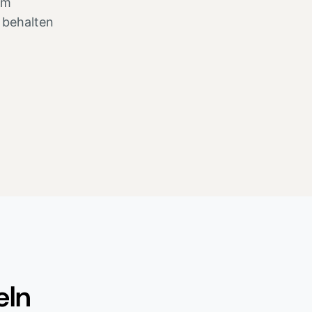
am
 behalten
eln